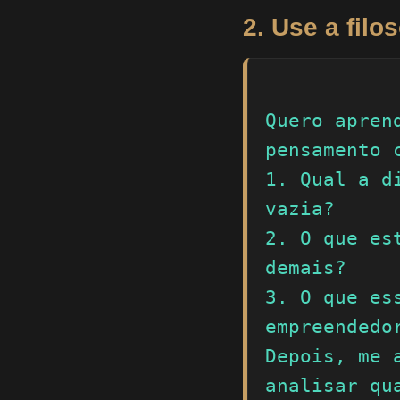
2. Use a filo
Quero apren
pensamento 
1. Qual a d
vazia?

2. O que es
demais?

3. O que es
empreendedor
Depois, me 
analisar qu