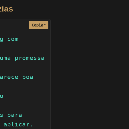
zias
Copiar
g com 
uma promessa 
arece boa 
 
s para 
 aplicar.