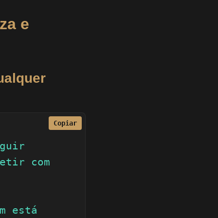
za e
ualquer
Copiar
guir 
etir com 
m está 