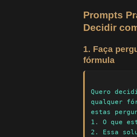
Prompts Pr
Decidir co
1. Faça perg
fórmula
Quero decid
qualquer fó
estas pergun
1. O que es
2. Essa sol