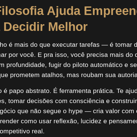
ilosofia Ajuda Empree
a Decidir Melhor
o é mais do que executar tarefas — é tomar 
r por você. E pra isso, você precisa mais do 
 profundidade, fugir do piloto automático e s
que prometem atalhos, mas roubam sua autoria
ão é papo abstrato. É ferramenta prática. Te aju
s, tomar decisões com consciência e constru
gócio que não segue o hype — cria valor com 
aprender como usar reflexão, lucidez e pensame
ompetitivo real.