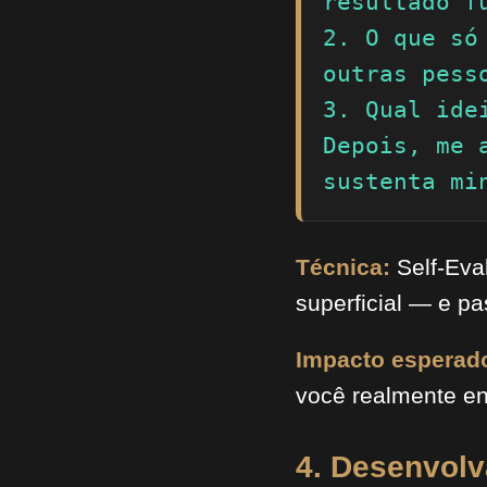
resultado fu
2. O que só
outras pess
3. Qual ide
Depois, me 
sustenta mi
Técnica:
Self-Eval
superficial — e p
Impacto esperad
você realmente en
4. Desenvolv