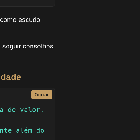
o como escudo
 seguir conselhos
idade
Copiar
a de valor. 
nte além do 