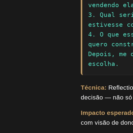
vendendo ela
3. Qual ser
estivesse co
4. O que es
quero constr
Depois, me 
escolha.
Técnica:
Reflectio
decisão — não só 
Impacto esperad
com visão de don