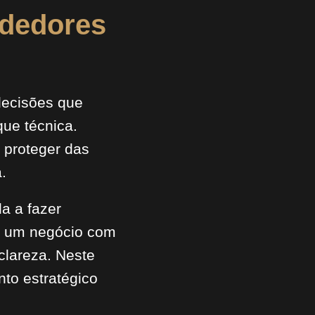
ndedores
decisões que
que técnica.
e proteger das
.
da a fazer
ir um negócio com
clareza. Neste
nto estratégico