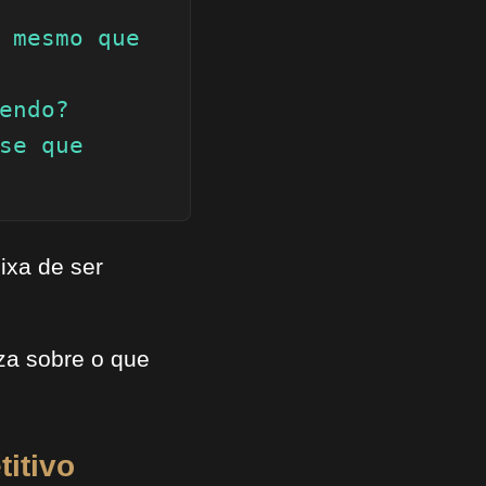
 mesmo que 
endo?

se que 
ixa de ser
za sobre o que
itivo