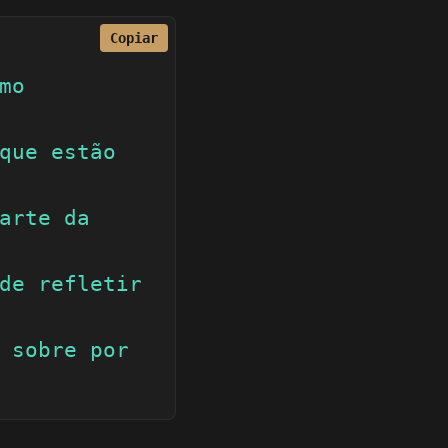
Copiar
o 
que estão 
arte da 
de refletir 
 sobre por 