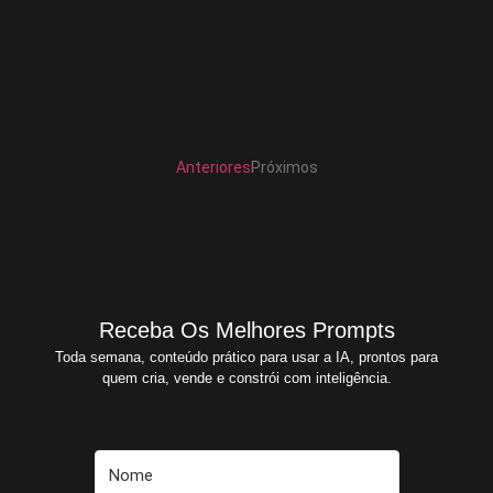
Transforme sua Carreira com a Indústria 4.0: Dicas para
Empreendedores Digitais A revolução da Indústria 4.0 não é
mais promessa — é presente. E quem...
Ver Prompts
25 de julho de 2025
Anteriores
Próximos
Receba Os Melhores Prompts
Toda semana, conteúdo prático para usar a IA, prontos para
quem cria, vende e constrói com inteligência.