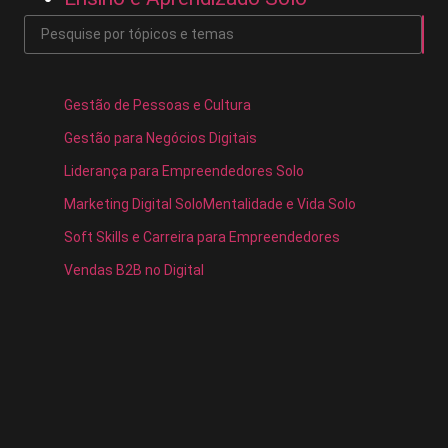
Gestão de Pessoas e Cultura
Gestão para Negócios Digitais
Liderança para Empreendedores Solo
Marketing Digital Solo
Mentalidade e Vida Solo
Soft Skills e Carreira para Empreendedores
Vendas B2B no Digital
A mentalidade de longo prazo de quem quer
ser ponte, não produto
Marketing Digital Solo
,
Mentalidade e Vida Solo
,
Soft Skills e Carreira para Empreendedores
A Voz de Um é o Começo de Milhões: Como Transformar Dor
em Causa e Causa em Negócio Você não precisa ser famoso,
validado ou...