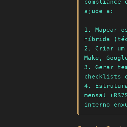
compliance 
ajude a:

1. Mapear o
híbrida (té
2. Criar um
Make, Google
3. Gerar te
checklists d
4. Estrutur
mensal (R$7
interno enx