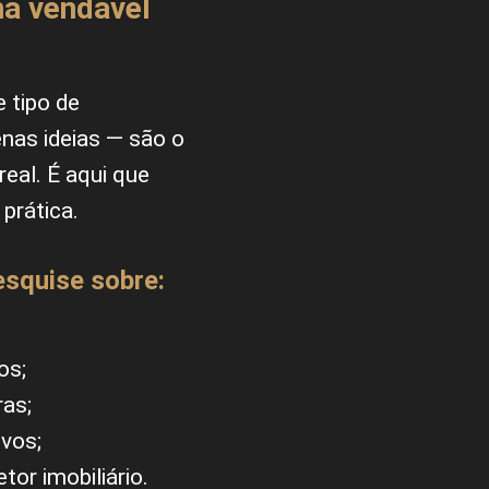
ma vendável
 tipo de
nas ideias — são o
eal. É aqui que
prática.
pesquise sobre:
os;
ras;
vos;
or imobiliário.