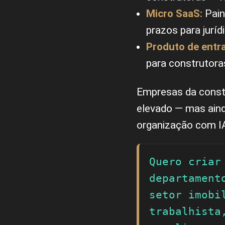
Micro SaaS:
Pain
prazos para juríd
Produto de entr
para construtor
Empresas da constr
elevado — mas aind
organização com IA 
Quero criar
departament
setor imobi
trabalhista