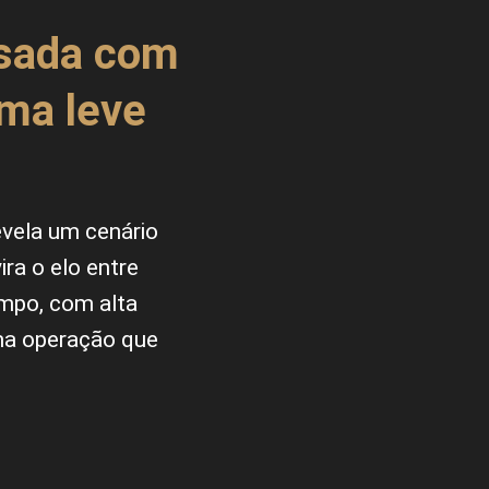
esada com
ema leve
vela um cenário
ra o elo entre
empo, com alta
uma operação que