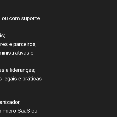
o ou com suporte
is;
es e parceiros;
nistrativas e
s e lideranças;
legais e práticas
anizador,
m micro SaaS ou