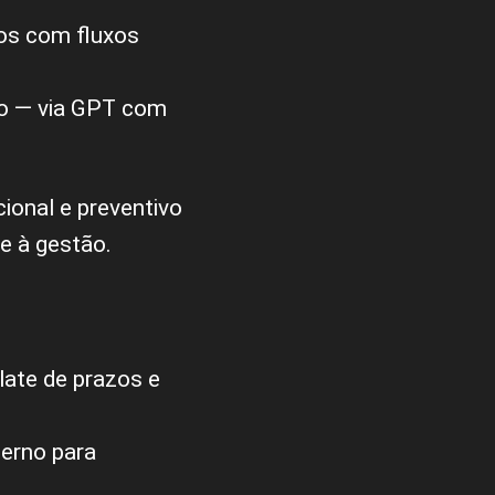
rnos com fluxos
co — via GPT com
ional e preventivo
de à gestão.
late de prazos e
terno para