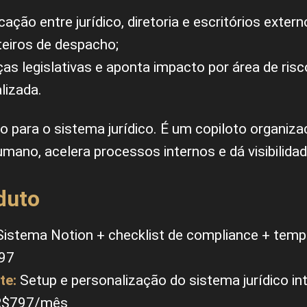
cação entre jurídico, diretoria e escritórios exte
teiros de despacho;
s legislativas e aponta impacto por área de ris
lizada.
 para o sistema jurídico. É um copiloto organizac
mano, acelera processos internos e dá visibilida
duto
istema Notion + checklist de compliance + temp
197
te:
Setup e personalização do sistema jurídico in
 R$797/mês