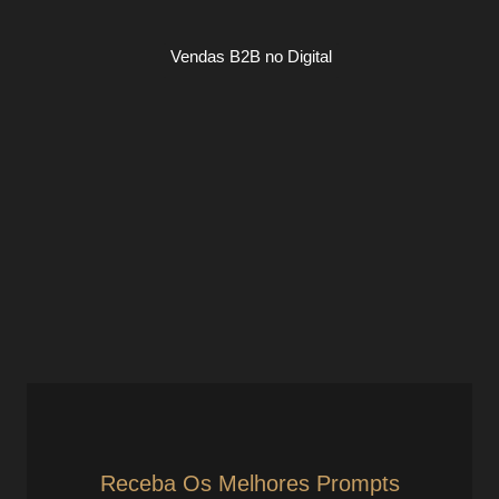
Vendas B2B no Digital
Vender no digital sem pressionar: como
convencer com estrutura, não
insistência
Vendas B2B no Digital
Técnicas para Convencer sem Pressionar no Digital Se
você já tentou vender no digital e ouviu “vou pensar”
demais, talvez o problema não esteja na...
Ver Prompts
18 de julho de 2025
Receba Os Melhores Prompts