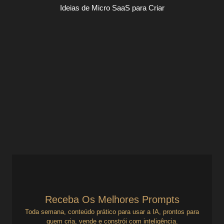
Ideias de Micro SaaS para Criar
Contas a pagar, a receber e a perder
de vista — um sistema simples pode
resolver onde hoje só tem…
Ideias de Micro SaaS para Criar
Contas a pagar, a receber e a perder de vista — um
sistema simples pode resolver onde hoje só tem esforço
manual 🔗 Esta análise...
Ver Prompts
11 de julho de 2025
Receba Os Melhores Prompts
Toda semana, conteúdo prático para usar a IA, prontos para
quem cria, vende e constrói com inteligência.