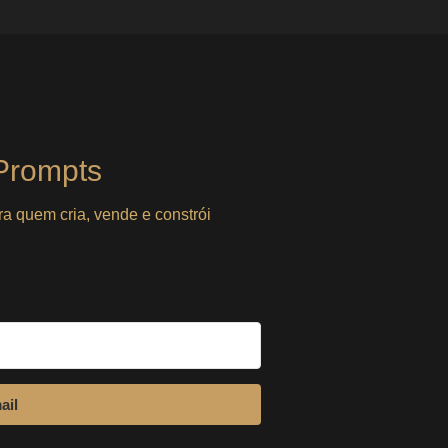
idade e alinhamento
utoconhecimento Negócios digitais solo não são apenas
Prompts
ra quem cria, vende e constrói
ail