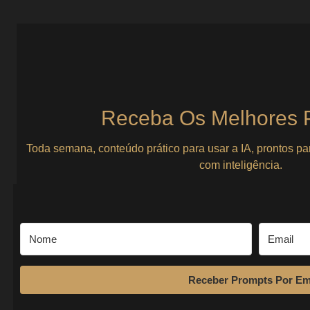
Empreendedorismo como caminho de matur
Mentalidade e Vida Solo
Seu Negócio é Seu Espelho: Como Empreender Como Caminho de A
uma forma de ganhar dinheiro — são um...
Ver Prompts
7 de agosto de 2025
Receba Os Melhores 
Toda semana, conteúdo prático para usar a IA, prontos pa
com inteligência.
Receber Prompts Por Em