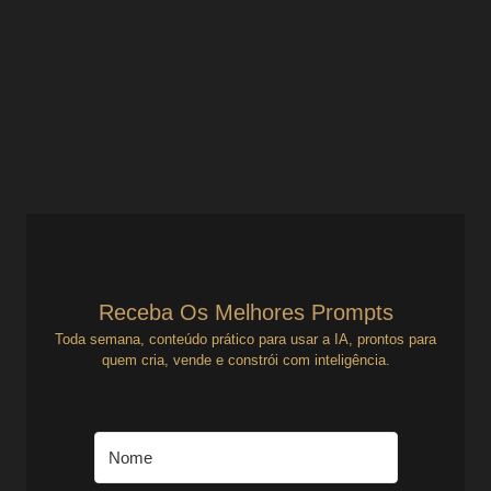
negócio da sua cabeça
Gestão de Projetos
Da Centralização ao Sistema: Como Organizar seu Projeto
em 5 Passos Práticos Se tudo depende de você, você não
tem um negócio — tem uma...
Ver Prompts
4 de agosto de 2025
Receba Os Melhores Prompts
Toda semana, conteúdo prático para usar a IA, prontos para
quem cria, vende e constrói com inteligência.