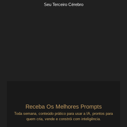
Seu Terceiro Cérebro
Você sabe o que fazer — mas continua
travado?
Seu Terceiro Cérebro
Você sabe o que fazer — mas continua travado? Você não
está quebrado. Está programado. Você já parou pra pensar
por que continua empacando, mesmo...
Ver Prompts
13 de agosto de 2025
Receba Os Melhores Prompts
Toda semana, conteúdo prático para usar a IA, prontos para
quem cria, vende e constrói com inteligência.