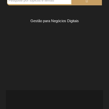
Gestão para Negócios Digitais
Como Criar Sistemas que Funcionam
sem Você
Gestão para Negócios Digitais
Como Criar Sistemas que Funcionam sem Você: Deixe de
Ser o Gargalo do Seu Negócio Você não tem um negócio
enquanto tudo depende da sua...
Ver Prompts
1 de agosto de 2025