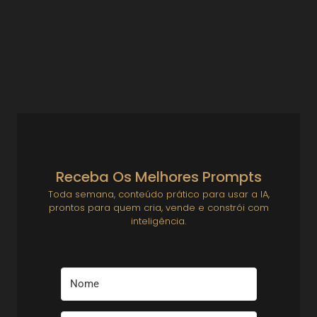
Gestão de Produtos Digitais
Como Transformar Sua Experiência em um Produto Digital
Vendável Se você já resolveu um problema real — mesmo que
só pra você — já tem...
Ver Prompts
4 de agosto de 2025
Receba Os Melhores Prompts
Toda semana, conteúdo prático para usar a IA,
prontos para quem cria, vende e constrói com
inteligência.