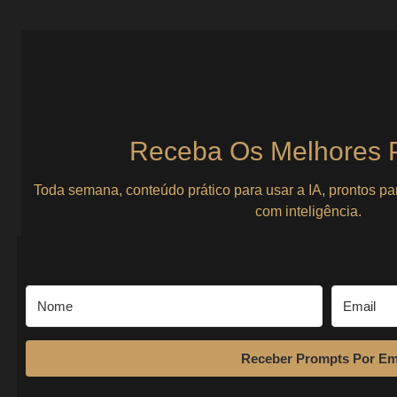
Como criar sistemas mínimos para projetos 
Liderança para Empreendedores Solo
Pare de Ser o Sistema: Construa um que Funcione sem Você Se t
o...
Ver Prompts
5 de agosto de 2025
Receba Os Melhores 
Toda semana, conteúdo prático para usar a IA, prontos pa
com inteligência.
Receber Prompts Por Em