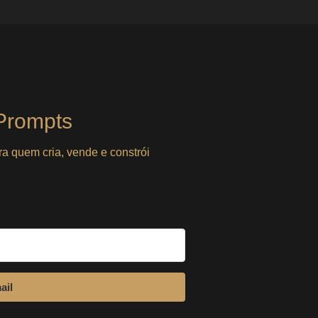
solo
udo depende de você, você não tem um sistema — você é
Prompts
ra quem cria, vende e constrói
ail