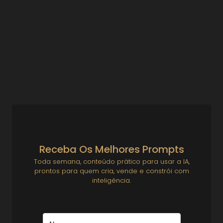
certo para seu perfil
Empreendedorismo e Startups
Modelo de Negócio Não Se Copia — Se Escolhe com Base em
Quem Você É Seu modelo de negócio pode ser sua maior
fonte de...
Ver Prompts
6 de agosto de 2025
Receba Os Melhores Prompts
Toda semana, conteúdo prático para usar a IA,
prontos para quem cria, vende e constrói com
inteligência.