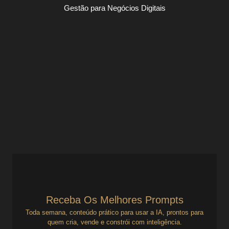
Gestão para Negócios Digitais
Processo não é burocracia. É o que
separa quem sonha de quem constrói
Gestão para Negócios Digitais
Como Criar Processos que Sustentam seu Negócio Digital
Se você sente que está sempre ocupado, mas não avança
com clareza, o problema pode não ser...
Ver Prompts
14 de julho de 2025
Receba Os Melhores Prompts
Toda semana, conteúdo prático para usar a IA, prontos para
quem cria, vende e constrói com inteligência.