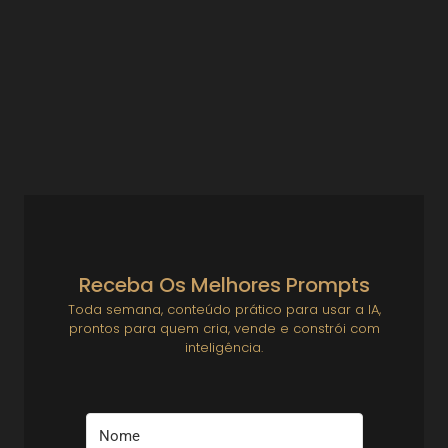
investidor
Empreendedorismo e Startups
Bootstrapping: Como Crescer sem Investidor (e com
Liberdade) Se você empreende com seu próprio bolso, sem
rodada de investimento, sem time e sem networking de...
Ver Prompts
30 de julho de 2025
Receba Os Melhores Prompts
Toda semana, conteúdo prático para usar a IA,
prontos para quem cria, vende e constrói com
inteligência.