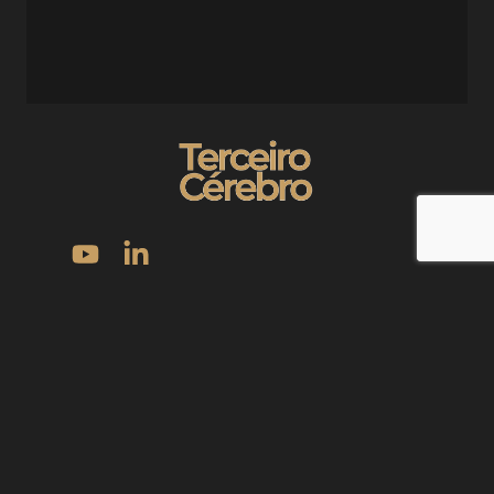
“Foi com o Evandro que eu parei de pular de curso em curso,
de projeto em projeto, e comecei a construir com constância.”
Política de Privacidade
Política de Cookies
Termos de Uso
©2025 | Todos direitos reservados | Terceiro Cérebro