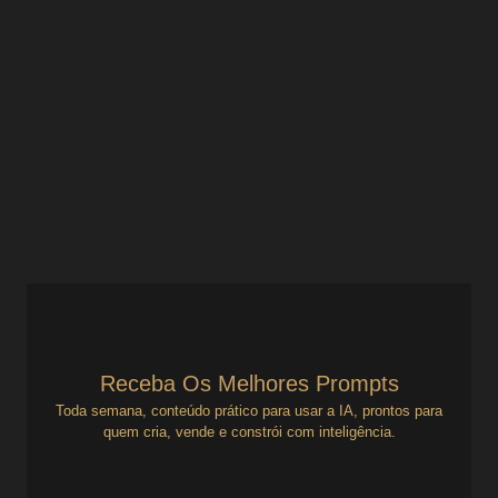
essência: sim, é possível (e
necessário)
Mentalidade e Vida Solo
,
Vendas B2B no Digital
Como Adaptar sua Mensagem sem Trair sua Essência
Empreender sozinho exige mais do que técnica. Exige
sustentar sua essência mesmo enquanto adapta sua
comunicação pra...
Ver Prompts
17 de julho de 2025
Receba Os Melhores Prompts
Toda semana, conteúdo prático para usar a IA, prontos para
quem cria, vende e constrói com inteligência.