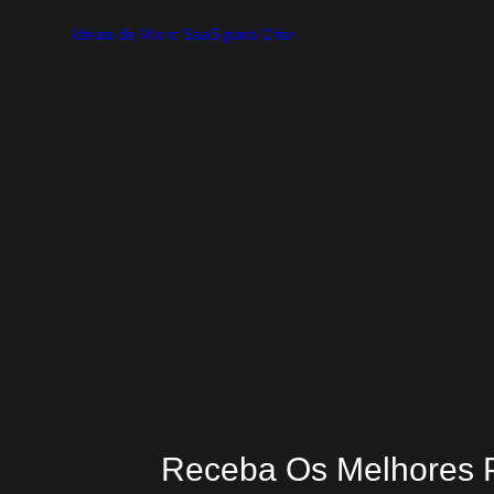
Ideias de Micro SaaS para Criar
O que uma vaga de assistente revela sobre
o setor imob
Ideias de Micro SaaS para Criar
O que uma vaga de assistente revela sobre a oportunidade de c
inspirada na vaga 
Ver Prom
14 de julho de 2025
Receba Os Melhores 