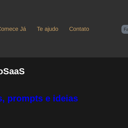
Comece Já
Te ajudo
Contato
F
roSaaS
, prompts e ideias