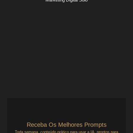
O papel da pesquisa de mercado no
digital: concorrência, público, proposta
de valor
Gestão para Negócios Digitais
,
Marketing Digital Solo
Prepare-se para o Jogo da Gestão Antes do Primeiro
Cliente Muitos empreendedores solo tropeçam porque
confundem entusiasmo com preparo. Ter uma boa ideia,
dominar uma...
Ver Prompts
11 de agosto de 2025
Receba Os Melhores Prompts
Toda semana, conteúdo prático para usar a IA, prontos para