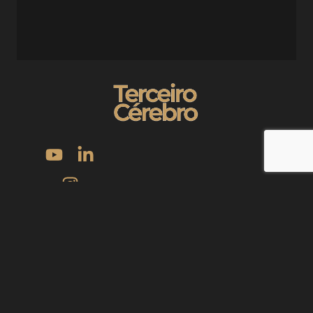
“Foi com o Evandro que eu parei de pular de curso em curso, de
projeto em projeto, e comecei a construir com constância.”
Política de Privacidade
Política de Cookies
Termos de Uso
©2025 | Todos direitos reservados | Terceiro Cérebro |