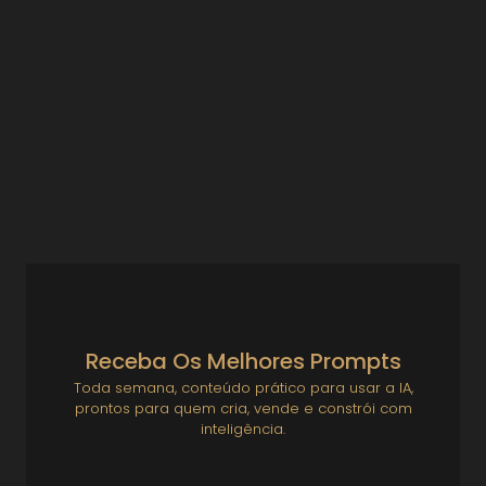
ou silêncio
Gestão de Pessoas e Cultura
,
Soft Skills e Carreira para Empreendedores
Produtividade Solo: Como Focar no que Importa e
Economizar Energia Se você é empreendedor solo, sua
atenção é um ativo estratégico. Cada conversa iniciada,
cada...
Ver Prompts
20 de agosto de 2025
Receba Os Melhores Prompts
Toda semana, conteúdo prático para usar a IA,
prontos para quem cria, vende e constrói com
inteligência.