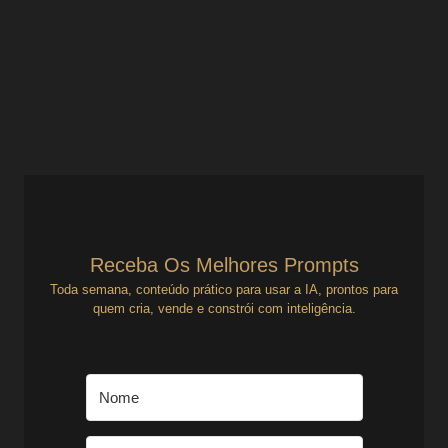
Gestão para Negócios Digitais
Como Criar Processos que Sustentam seu Negócio Digital
Se você sente que está sempre ocupado, mas não avança
com clareza, o problema pode não ser...
Ver Prompts
14 de julho de 2025
Receba Os Melhores Prompts
Toda semana, conteúdo prático para usar a IA, prontos para
quem cria, vende e constrói com inteligência.