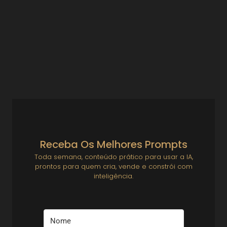
na sua história
Marketing Digital Solo
Como Criar Conteúdo Autêntico Baseado em Quem Você É
Marketing não precisa ser uma máscara. Na verdade, quanto
mais você tenta parecer “grande”, mais difícil...
Ver Prompts
5 de agosto de 2025
Receba Os Melhores Prompts
Toda semana, conteúdo prático para usar a IA,
prontos para quem cria, vende e constrói com
inteligência.