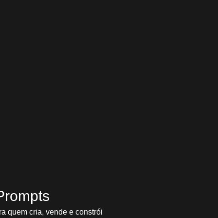
manter consistência e escala
scolheu Você já sabe: não dá pra escalar no improviso.
uca...
pts
Prompts
ra quem cria, vende e constrói