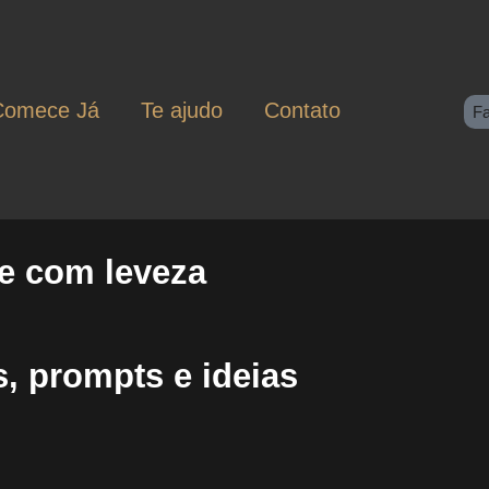
Comece Já
Te ajudo
Contato
F
de com leveza
, prompts e ideias