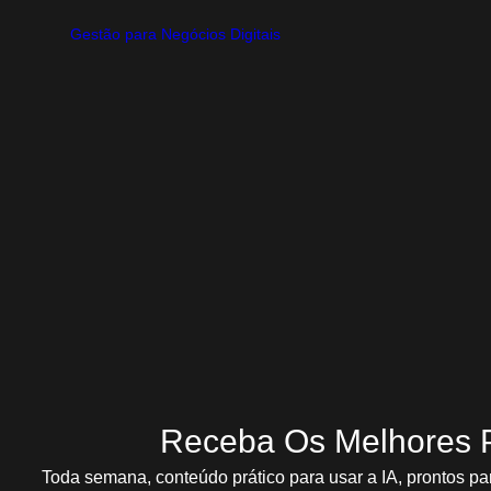
Gestão para Negócios Digitais
Como organizar sua entrega para 
Gestão para Negócios Digitais
Organize Sua Entrega com Base no Modelo de Negócio que Você E
Mas o que po
Ver Prom
7 de agosto de 2025
Receba Os Melhores 
Toda semana, conteúdo prático para usar a IA, prontos pa