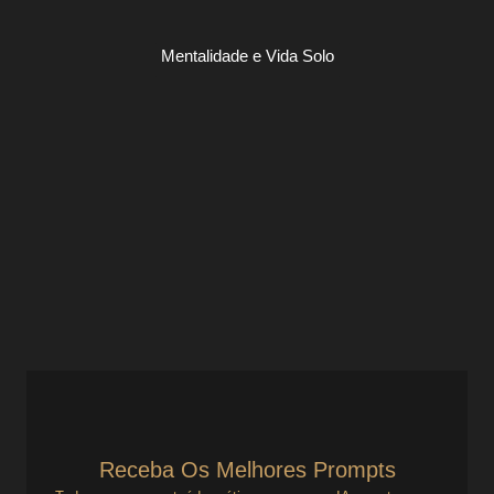
Mentalidade e Vida Solo
Atenda o Lead que Busca Alívio, Não
Aula
Mentalidade e Vida Solo
Atenda o Lead que Busca Alívio, Não Aula Nem todo lead
quer aprender. Muitos só querem parar de sofrer. E se
você empreende sozinho, precisa...
Ver Prompts
14 de julho de 2025
Receba Os Melhores Prompts