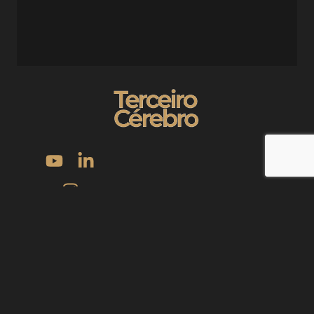
“Foi com o Evandro que eu parei de pular de curso em curso, de
projeto em projeto, e comecei a construir com constância.”
Política de Privacidade
Política de Cookies
Termos de Uso
©2025 | Todos direitos reservados | Terceiro Cérebro |