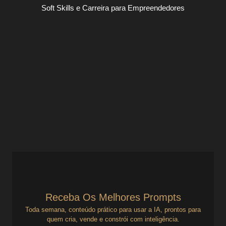
Soft Skills e Carreira para Empreendedores
Como mostrar valor real em processos
de seleção em startups
Soft Skills e Carreira para Empreendedores
Adaptando-se à Revolução Tech: O que Startups Buscam
em Você Entrar (ou se manter) no universo tech não é só
sobre aprender a programar ou...
Ver Prompts
24 de julho de 2025
Receba Os Melhores Prompts
Toda semana, conteúdo prático para usar a IA, prontos para
quem cria, vende e constrói com inteligência.