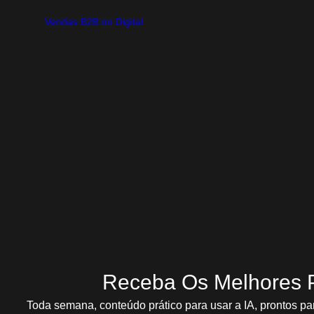
Vendas B2B no Digital
Vender conversando: a habilidade que to
Vendas B2B no Digital
Como Vender Sozinho com Propósito + Conversas que Converte
possível — e, se você emp
Ver Prom
17 de julho de 2025
Receba Os Melhores 
Toda semana, conteúdo prático para usar a IA, prontos pa