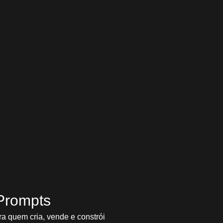
do empreendedor solo precisa dominar
m Vender no digital sem parecer um vendedor forçado é
reende sozinho,...
pts
Prompts
ra quem cria, vende e constrói