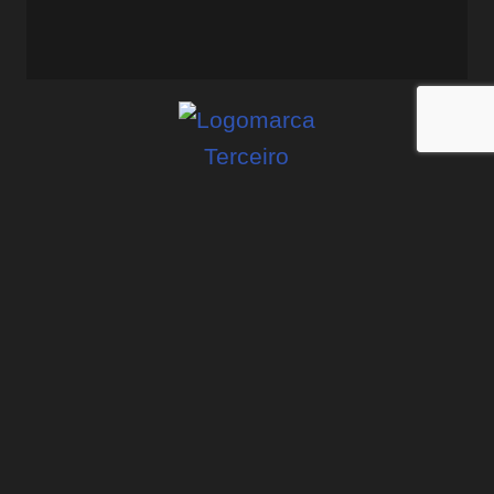
“Foi com o Evandro que eu parei de pular de curso em curso,
de projeto em projeto, e comecei a construir com constância.”
Política de Privacidade
Política de Cookies
Termos de Uso