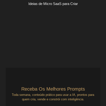
Ideias de Micro SaaS para Criar
Como transformar o inferno da pré-
venda em ativo digital escalável
Ideias de Micro SaaS para Criar
RFPs, propostas genéricas e leads frios: como transformar
o inferno da pré-venda em ativo digital escalável Esta
análise foi inspirada na vaga original publicada aqui....
Ver Prompts
4 de julho de 2025
Receba Os Melhores Prompts
Toda semana, conteúdo prático para usar a IA, prontos para
quem cria, vende e constrói com inteligência.