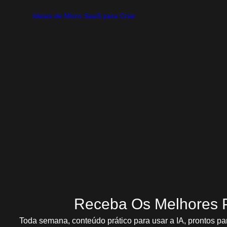
Ideias de Micro SaaS para Criar
Da pilha de contratos 
Ideias de Micro SaaS para Criar
Por que toda imobiliária pequena precisa de um “mini ERP” sob me
aqui. Esta vaga r
Ver Prom
2 de julho de 2025
Receba Os Melhores 
Toda semana, conteúdo prático para usar a IA, prontos pa