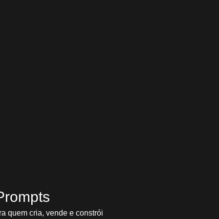
ao caos no WhatsApp
dida Esta análise foi inspirada na vaga original publicada
evela um...
pts
Prompts
ra quem cria, vende e constrói