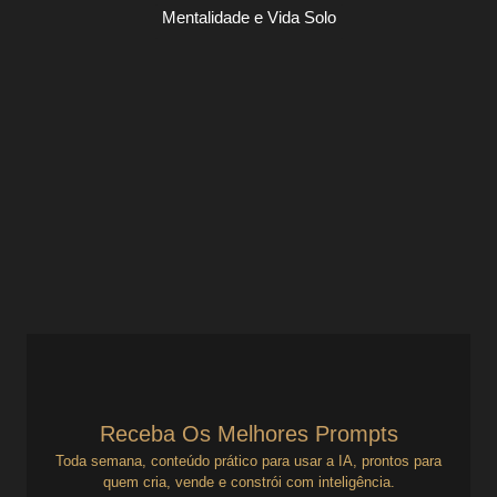
Mentalidade e Vida Solo
O Preço de Ser Bonzinho + Como Isso
Afeta Seu Sucesso Empreendedor
Mentalidade e Vida Solo
O Preço de Ser Bonzinho: Como Isso Afeta Seu Sucesso
Empreendedor Você aceita tudo. Não cobra. Não impõe
limites. Não diz não. É prestativo, acessível,...
Ver Prompts
9 de julho de 2025
Receba Os Melhores Prompts
Toda semana, conteúdo prático para usar a IA, prontos para
quem cria, vende e constrói com inteligência.