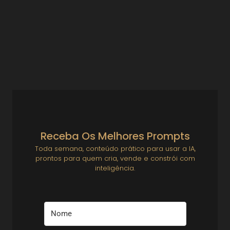
Ideias de Micro SaaS para Criar
Excel avançado, Power BI e dor escondida: como
transformar a rotina de um analista logístico em produto
digital vendável Esta análise foi inspirada na vaga...
Ver Prompts
30 de julho de 2025
Receba Os Melhores Prompts
Toda semana, conteúdo prático para usar a IA,
prontos para quem cria, vende e constrói com
inteligência.